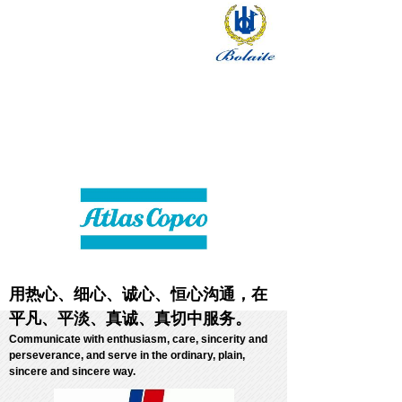
用热心、细心、诚心、恒心沟通，在
平凡、平淡、真诚、真切中服务。
Communicate with enthusiasm, care, sincerity and
perseverance, and serve in the ordinary, plain,
sincere and sincere way.