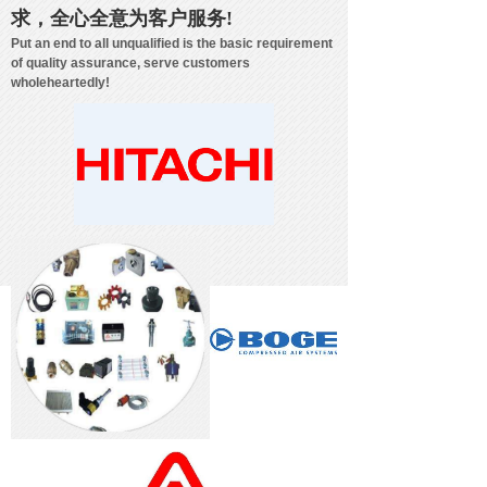
求，
全心全意为客户服务!
Put an end to all unqualified is the basic requirement
of quality assurance, serve customers
wholeheartedly!